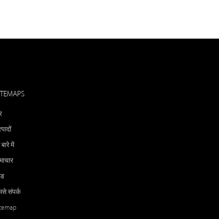
ITEMAPS
र
्पादों
 बारे में
माचार
ीड
से संपर्क
itemap