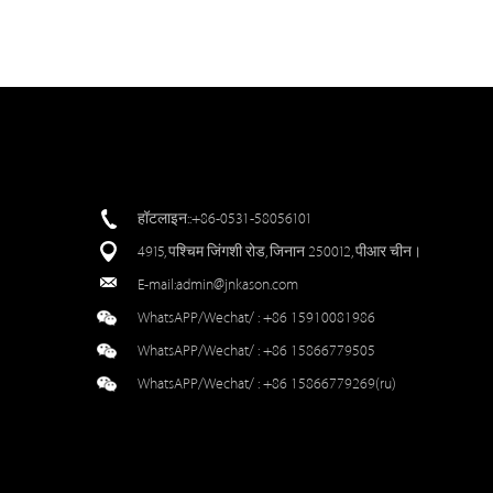
हॉटलाइन::+86-0531-58056101
4915, पश्चिम जिंगशी रोड, जिनान 250012, पीआर चीन।
E-mail:
admin@jnkason.com
WhatsAPP/Wechat/ :
+86 15910081986
WhatsAPP/Wechat/ :
+86 15866779505
WhatsAPP/Wechat/ :
+86 15866779269(ru)