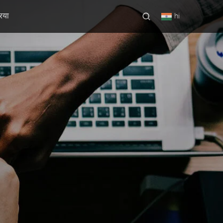
रिया
hi