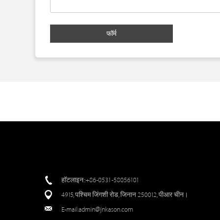
फॉर्म
हॉटलाइन::+86-0531-58056101
4915, पश्चिम जिंगशी रोड, जिनान 250012, पीआर चीन।
E-mail:
admin@jnkason.com