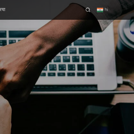
रिया
hi