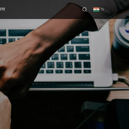
रिया
hi