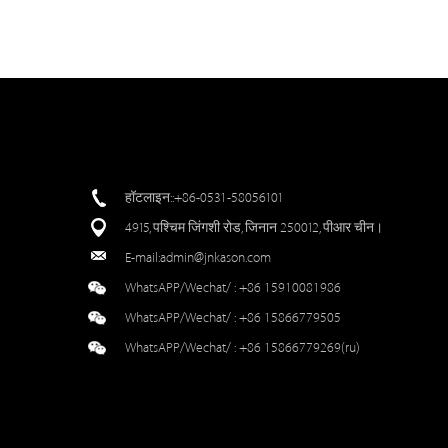
हॉटलाइन::+86-0531-58056101
4915, पश्चिम जिंगशी रोड, जिनान 250012, पीआर चीन।
E-mail:
admin@jnkason.com
WhatsAPP/Wechat/ :
+86 15910081986
WhatsAPP/Wechat/ :
+86 15866779505
WhatsAPP/Wechat/ :
+86 15866779269(ru)