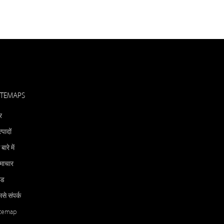
ITEMAPS
र
्पादों
 बारे में
माचार
ीड
से संपर्क
itemap