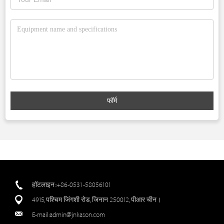
फॉर्म
हॉटलाइन::+86-0531-58056101
4915, पश्चिम जिंगशी रोड, जिनान 250012, पीआर चीन।
E-mail:
admin@jnkason.com